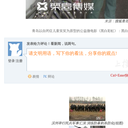
来源：
搜狐青
青岛以自闭症儿童笑笑为原型的公益微电影《黑白彩虹》：黑白
发表给力评论！看新闻，说两句。
登录
/
注册
Ctrl+Ent
表情
辩论
滨州举行民兵军事汇演 演练防暴刺杀防化(组图)