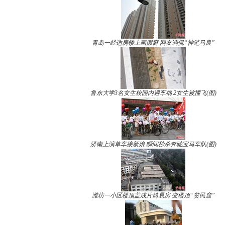
青岛一经适房楼上画假窗 网友调侃“神笔马良”
鲁东大学3名女生校园内遇车祸 2女生被撞飞(图)
济南上演单车接新娘 瞬间秒杀奔驰宝马车队(图)
潍坊一小区楼顶盖成片简易房 变楼顶“贫民窟”